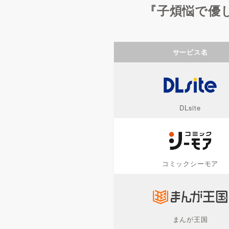
『子煩悩で優
サービス名
DLsite
コミックシーモア
まんが王国