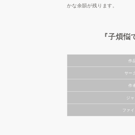
かな余韻が残ります。
『子煩悩
作
サー
作
ジャ
ファイ