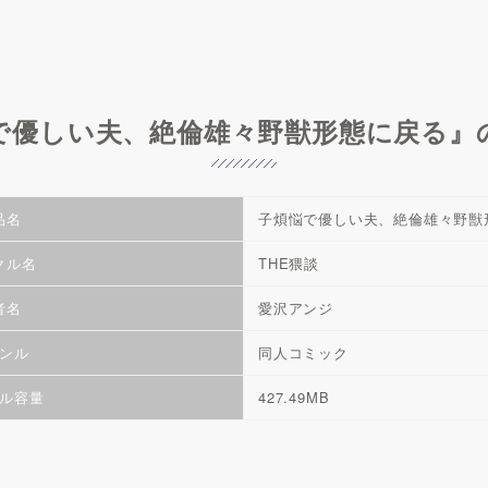
で優しい夫、絶倫雄々野獣形態に戻る』
品名
子煩悩で優しい夫、絶倫雄々野獣
クル名
THE猥談
者名
愛沢アンジ
ンル
同人コミック
ル容量
427.49MB