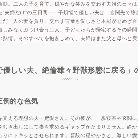
衝動。二人の子を育て、穏やかな笑みを交わす夫婦の日々は
た“夫婦だけ”の三日間――子煩悩で優しい夫は、玄関先で静
ただ一人の妻を貪り、交わす言葉も愛しさと本能がせめぎ合
惜しみなくぶつけ合う二人。子どもたちが帰宅するその瞬間
の熱情。そのすべてを抱きしめて、夫婦はまた父と母へと戻
で優しい夫、絶倫雄々野獣形態に戻る」
圧倒的な色気
を支える理想の夫・定愛さん。その彼が、一歩寝室や玄関に
をむき出しにして妻を求めるギャップがたまりません。静か
わりにドキッとさせられます。普段の穏やかさと、激しい愛